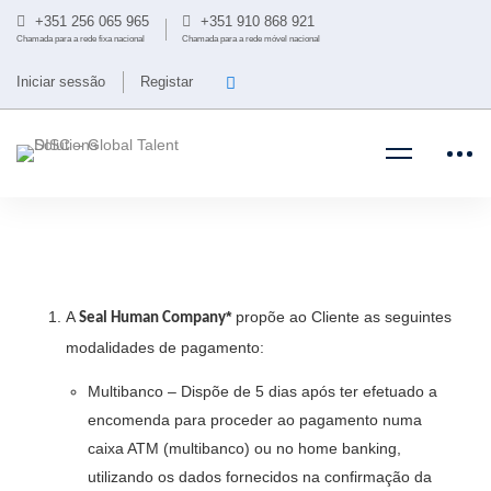
+351 256 065 965
+351 910 868 921
Chamada para a rede fixa nacional
Chamada para a rede móvel nacional
Iniciar sessão
Registar
A
*
propõe ao Cliente as seguintes
Seal Human Company
modalidades de pagamento:
Multibanco – Dispõe de 5 dias após ter efetuado a
encomenda para proceder ao pagamento numa
caixa ATM (multibanco) ou no home banking,
utilizando os dados fornecidos na confirmação da