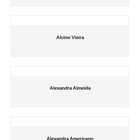
Alcino Vieira
Alexandra Almeida
Alexandra Americano