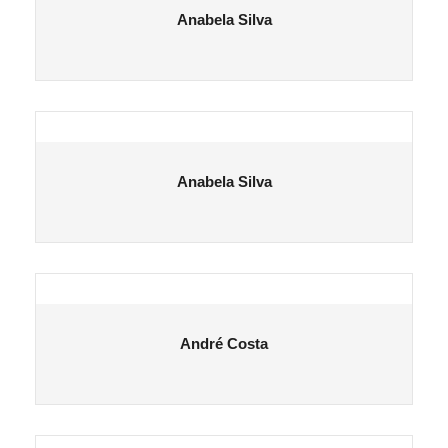
Anabela Silva
Anabela Silva
André Costa