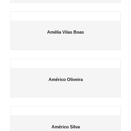
Amélia Vilas Boas
Américo Oliveira
Américo Silva