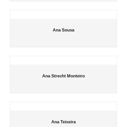
Ana Sousa
Ana Strecht Monteiro
Ana Teixeira