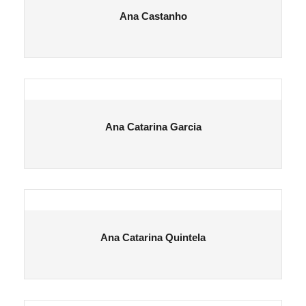
Ana Castanho
Ana Catarina Garcia
Ana Catarina Quintela