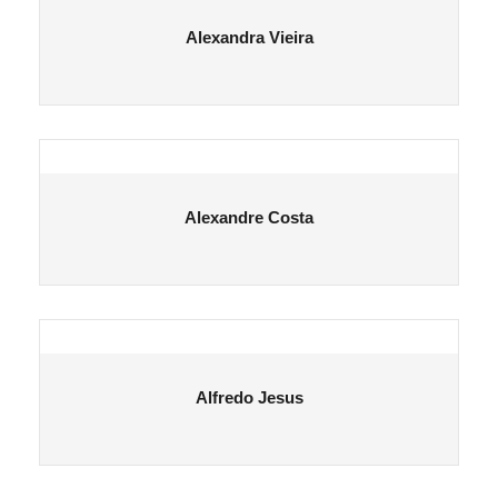
Alexandra Vieira
Alexandre Costa
Alfredo Jesus