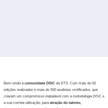
Bem-vindo à
comunidade DISC
da DTS. Com mais de 50
edições realizadas e mais de 500 analistas certificados, que
criaram um compromisso inabalável com a metodologia DISC e
a sua correta utilização, para
atração do talento,