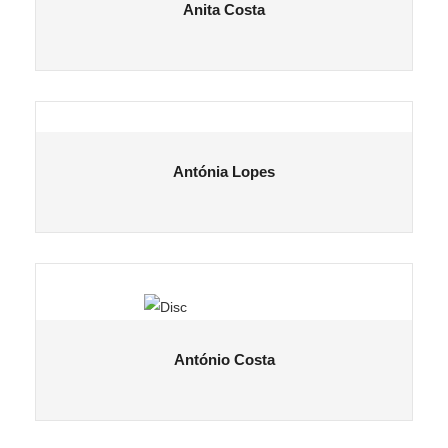
Anita Costa
Antónia Lopes
António Costa