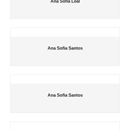
Ana Sofia Leal
Ana Sofia Santos
Ana Sofia Santos