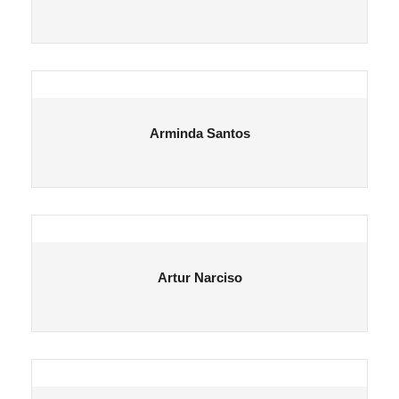
Arminda Santos
Artur Narciso