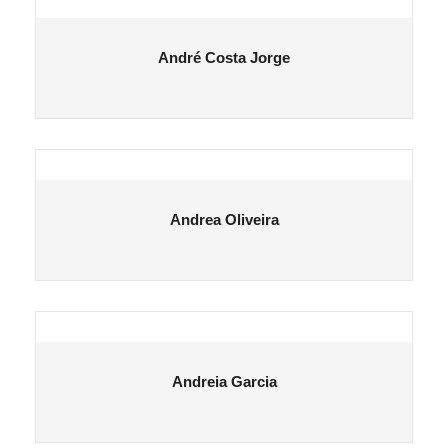
André Costa Jorge
Andrea Oliveira
Andreia Garcia