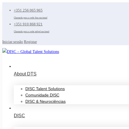
+351 256 065 965
Chamada para a rede fixa nacional
+351 910 868 921
Chamada para a rede móvel nacional
Iniciar sessão
Registar
About DTS
DISC Talent Solutions
Comunidade DISC
DISC & Neurociências
DISC