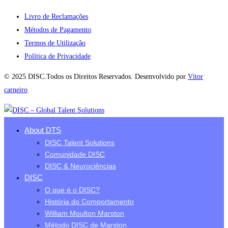
Livro de Reclamações
Métodos de Pagamento
Termos de Utilização
Política de Privacidade
© 2025 DISC.Todos os Direitos Reservados. Desenvolvido por
Vítor
carneiro
About DTS
DISC Talent Solutions
Comunidade DISC
DISC & Neurociências
DISC
O que é o DISC?
História do Comportamento
William Moulton Marston
Método DISC de Marston