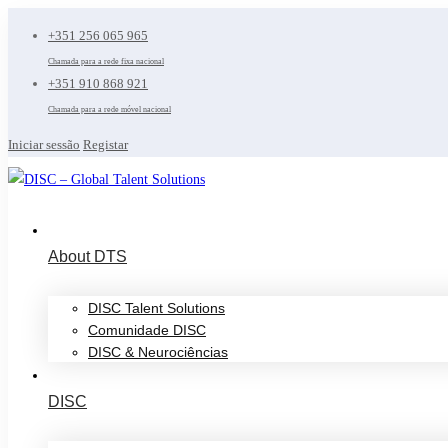
+351 256 065 965
Chamada para a rede fixa nacional
+351 910 868 921
Chamada para a rede móvel nacional
Iniciar sessão
Registar
About DTS
DISC Talent Solutions
Comunidade DISC
DISC & Neurociências
DISC