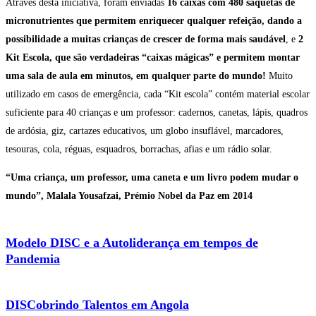
Através desta iniciativa, foram enviadas
16 caixas com 480 saquetas de
micronutrientes que permitem enriquecer qualquer refeição, dando a
possibilidade a muitas crianças de crescer de forma mais saudável
, e
2
Kit Escola, que são verdadeiras “caixas mágicas” e permitem montar
uma sala de aula em minutos, em qualquer parte do mundo!
Muito
utilizado em casos de emergência, cada “Kit escola” contém material escolar
suficiente para 40 crianças e um professor: cadernos, canetas, lápis, quadros
de ardósia, giz, cartazes educativos, um globo insuflável, marcadores,
tesouras, cola, réguas, esquadros, borrachas, afias e um rádio solar.
“Uma criança, um professor, uma caneta e um livro podem mudar o
mundo”, Malala Yousafzai, Prémio Nobel da Paz em 2014
Modelo DISC e a Autoliderança em tempos de
Pandemia
DISCobrindo Talentos em Angola