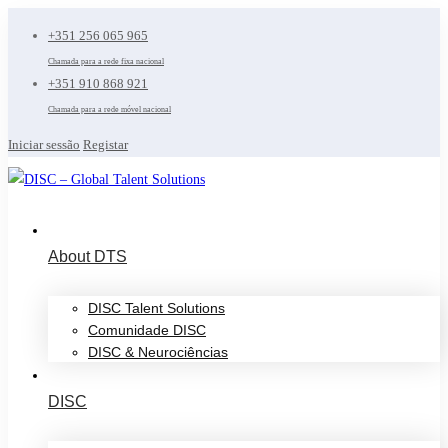
+351 256 065 965
Chamada para a rede fixa nacional
+351 910 868 921
Chamada para a rede móvel nacional
Iniciar sessão
Registar
About DTS
DISC Talent Solutions
Comunidade DISC
DISC & Neurociências
DISC