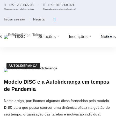
+351 256 065 965
+351 910 868 921
Chamada para a rede fixa nacional
Chamada para a rede móvel nacional
Iniciar sessão
Registar
S
DISC
Soluções
Inscrições
Notícias
AUTOLIDERANÇA
Modelo DISC e a Autoliderança em tempos
de Pandemia
Neste artigo, partilhamos algumas dicas fornecidas pelo modelo
DISC
para que possa exercer uma dinâmica eficaz na gestão do
seu tempo, organização das tarefas e motivação individual.