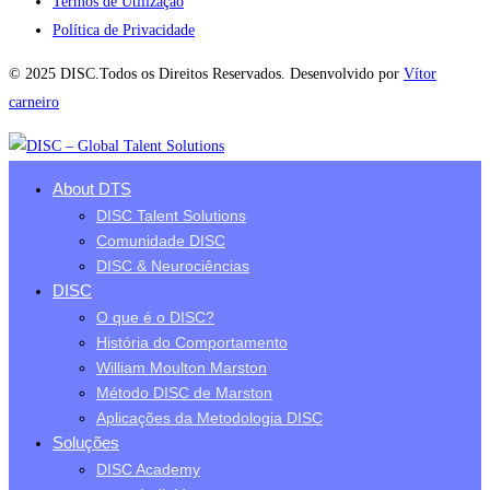
Termos de Utilização
Política de Privacidade
© 2025 DISC.Todos os Direitos Reservados. Desenvolvido por
Vítor
carneiro
About DTS
DISC Talent Solutions
Comunidade DISC
DISC & Neurociências
DISC
O que é o DISC?
História do Comportamento
William Moulton Marston
Método DISC de Marston
Aplicações da Metodologia DISC
Soluções
DISC Academy