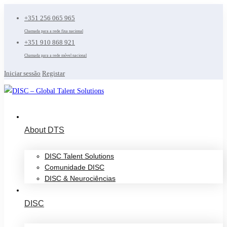
+351 256 065 965
Chamada para a rede fixa nacional
+351 910 868 921
Chamada para a rede móvel nacional
Iniciar sessão
Registar
About DTS
DISC Talent Solutions
Comunidade DISC
DISC & Neurociências
DISC