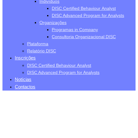
Indivíduos
DISC Certified Behaviour Analyst
DISC Advanced Program for Analysts
Organizações
Programas in Company
Consultoria Organizacional DISC
Plataforma
Relatório DISC
Inscrições
DISC Certified Behaviour Analyst
DISC Advanced Program for Analysts
Notícias
Contactos