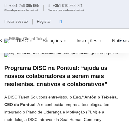
+351 256 065 965
+351 910 868 921
Chamada para a rede fixa nacional
Chamada para a rede móvel nacional
Iniciar sessão
Registar
S
DISC
Soluções
Inscrições
Notícias
DISC TALENT SOLUTIONS
METODOLOGIA DISC
PLM
SOFT SKILLS
Programa DISC na Pontual: “ajuda os
nossos colaboradores a serem mais
resilientes, criativos e colaborativos”
A DISC Talent Solutions entrevistou o
Eng.º António Teixeira,
CEO da Pontual
. A reconhecida empresa tecnológica tem
integrado o Plano de Liderança e Motivação (PLM) e a
metodologia DISC, através da Seal Human Company.