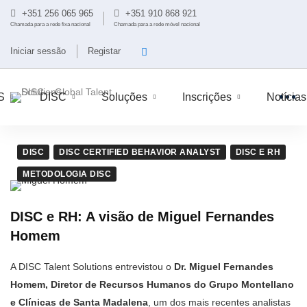
+351 256 065 965
+351 910 868 921
Chamada para a rede fixa nacional
Chamada para a rede móvel nacional
Iniciar sessão
Registar
S
DISC
Soluções
Inscrições
Notícias
DISC
DISC CERTIFIED BEHAVIOR ANALYST
DISC E RH
METODOLOGIA DISC
DISC e RH: A visão de Miguel Fernandes
Homem
A DISC Talent Solutions entrevistou o
Dr. Miguel Fernandes
Homem, Diretor de Recursos Humanos do Grupo Montellano
e Clínicas de Santa Madalena
, um dos mais recentes analistas