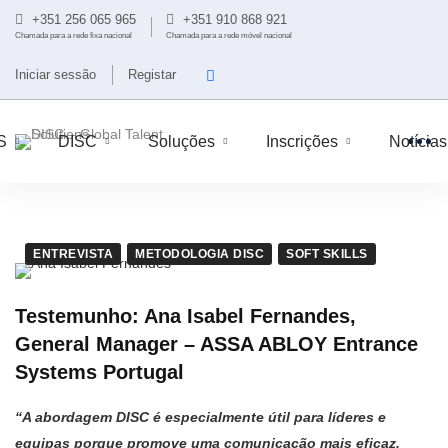
+351 256 065 965
+351 910 868 921
Chamada para a rede fixa nacional
Chamada para a rede móvel nacional
Iniciar sessão
Registar
S
DISC
Soluções
Inscrições
Notícias
ENTREVISTA
METODOLOGIA DISC
SOFT SKILLS
Testemunho: Ana Isabel Fernandes,
General Manager – ASSA ABLOY Entrance
Systems Portugal
“A abordagem DISC é especialmente útil para líderes e
equipas porque promove uma comunicação mais eficaz,