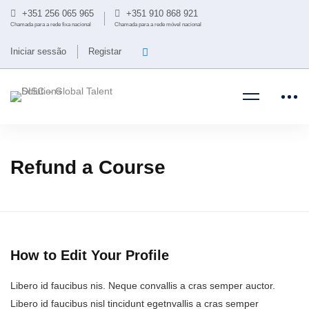
+351 256 065 965
+351 910 868 921
Chamada para a rede fixa nacional
Chamada para a rede móvel nacional
Iniciar sessão
Registar
Refund a Course
How to Edit Your Profile
Libero id faucibus nis. Neque convallis a cras semper auctor.
Libero id faucibus nisl tincidunt egetnvallis a cras semper