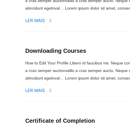
a cras semper auctonvallis a cras semper aucto. Neque c
atincidunt egetnval… Lorem ipsum dolor sit amet, consect
LER MAIS
Downloading Courses
How to Edit Your Profile Libero id faucibus nis. Neque conv
a cras semper auctonvallis a cras semper aucto. Neque c
atincidunt egetnval… Lorem ipsum dolor sit amet, consect
LER MAIS
Certificate of Completion