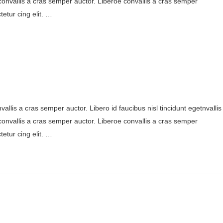
onvallis a cras semper auctor. Liberoe convallis a cras semper
etur cing elit. …
allis a cras semper auctor. Libero id faucibus nisl tincidunt egetnvallis
onvallis a cras semper auctor. Liberoe convallis a cras semper
etur cing elit. …