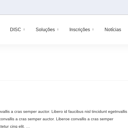
DISC
Soluções
Inscrições
Notícias
allis a cras semper auctor. Libero id faucibus nisl tincidunt egetnvallis
onvallis a cras semper auctor. Liberoe convallis a cras semper
etur cing elit. …