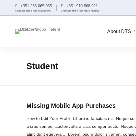
+351 256 065 965
+351 910 868 921
Chamada para a rede fixa nacional
Chamada para a rede móvel nacional
About DTS
Student
Missing Mobile App Purchases
How to Edit Your Profile Libero id faucibus nis. Neque conv
a cras semper auctonvallis a cras semper aucto. Neque c
atincidunt egetnval… Lorem ipsum dolor sit amet, consect