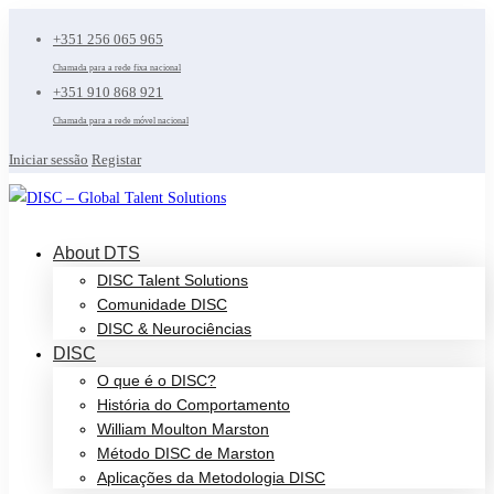
+351 256 065 965
Chamada para a rede fixa nacional
+351 910 868 921
Chamada para a rede móvel nacional
Iniciar sessão
Registar
About DTS
DISC Talent Solutions
Comunidade DISC
DISC & Neurociências
DISC
O que é o DISC?
História do Comportamento
William Moulton Marston
Método DISC de Marston
Aplicações da Metodologia DISC