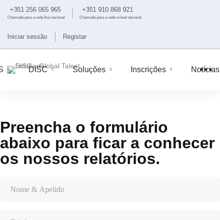
+351 256 065 965
+351 910 868 921
Chamada para a rede fixa nacional
Chamada para a rede móvel nacional
Iniciar sessão
Registar
S
DISC
Soluções
Inscrições
Notícias
Preencha o formulário
Conheça
abaixo para ficar a conhecer
os
os nossos relatórios.
nossos
relatórios